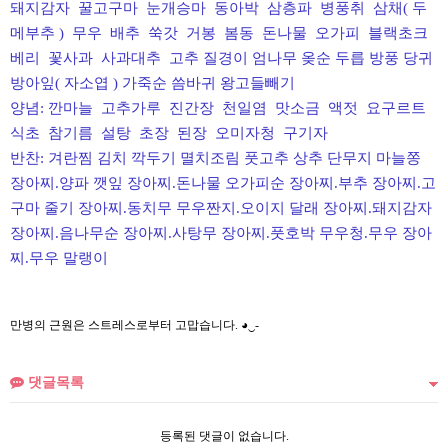
돼지감자 꿀고구마 눈개승마 동아박 삼층파 병풍취
삼채( 두
메부추 ) 무우 배추 쑥갓
거봉 봄동 돈나물
오가피 블랙초크
베리 꽃사과 사과대추
고추 질경이 엄나무 옺순 두릅 방풍 당귀
방아잎( 자소엽 ) 가죽순 씀바귀 왕고들빼기
양념: 깐마늘 고추가루 진간장 천일염 맛소금 액젓 요구르트
식초 참기름 설탕 초장 된장 오미자청 구기자
반찬: 겨란찜 김치 깍두기 멸치조림 풋고추 상추 단무지 마늘쫑
장아찌.양파 깻잎 장아찌.돈나물 오가피순 장아찌.부추 장아찌.고
구마 줄기 장아찌.동치무 무우짠지.오이지 달래 장아찌.돼지감자
장아찌.음나무순 장아찌.사탕무 장아찌.풋호박 무우청.무우 장아
찌.무우 말랭이
만병의 근원은 스트레스로부터 고맙습니다. ◕‿-
댓글목록
등록된 댓글이 없습니다.