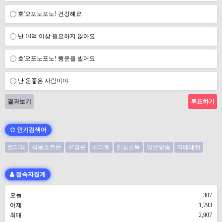
호'오포노포노! 건강해요
난 10억 이상 필요하지 않아요
호'오포노포노! 행운을 빌어요
난 운좋은 사람이야
결과보기
인기검색어
컬러맥
식물호르몬
무경운
버디펜
안심소득
일본방송
지베레린
접속자집계
오늘
307
어제
1,793
최대
2,907