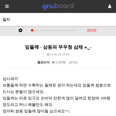
일지
잎들깨 - 삼동파 무우청 삼채 ◕‿-
21-06-20 18:03
웹관리자
6,590회
0건
본문
삼시세끼
보통들깨 하면 수확하는 들깨로 생각 하는데요 잎들깨 쌈용으로
드시는 분들이 많으세요.
잎들깨는 따로 있구요 손바닥 만한게 많이 달려요 한장에 100원
정도라고 하니 해볼만도 해요.
장아찌.쌈용 잎들깨 많이들 심으세요^^;