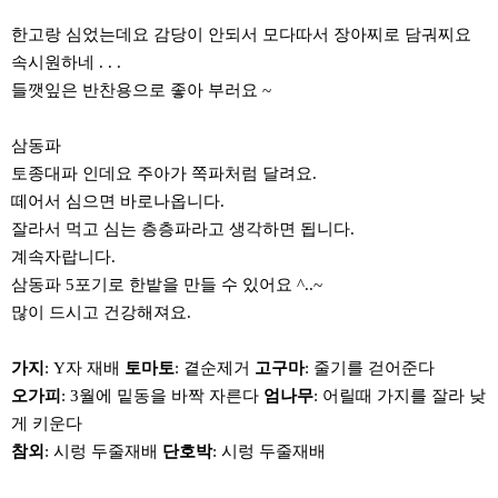
한고랑 심었는데요 감당이 안되서 모다따서 장아찌로 담궈찌요
속시원하네 . . .
들깻잎은 반찬용으로 좋아 부러요 ~
삼동파
토종대파 인데요 주아가 쪽파처럼 달려요.
떼어서 심으면 바로나옵니다.
잘라서 먹고 심는 층층파라고 생각하면 됩니다.
계속자랍니다.​
삼동파 5포기로 한밭을 만들 수 있어요 ^..~
많이 드시고 건강해져요.
가지
: Y자 재배
토마토
: 곁순제거
고구마
: 줄기를 걷어준다
오가피
: 3월에 밑동을 바짝 자른다
엄나무
: 어릴때 가지를 잘라 낮
게 키운다
참외
: 시렁 두줄재배
단호박
: 시렁 두줄재배