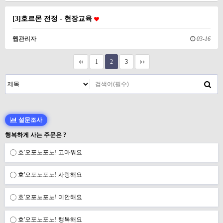
[3]호르몬 전정 - 현장교육
웹관리자
03-16
1
2
3
설문조사
행복하게 사는 주문은 ?
호'오포노포노! 고마워요
호'오포노포노! 사랑해요
호'오포노포노! 미안해요
호'오포노포노! 행복해요