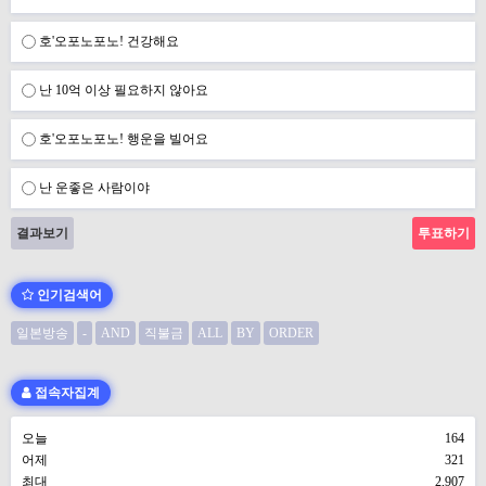
호'오포노포노! 건강해요
난 10억 이상 필요하지 않아요
호'오포노포노! 행운을 빌어요
난 운좋은 사람이야
결과보기
인기검색어
일본방송
-
AND
직불금
ALL
BY
ORDER
접속자집계
오늘
164
어제
321
최대
2,907