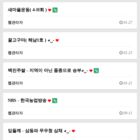
새마을운동( 4-H회 )
웹관리자
01-27
꿀고구마( 해남1호 ) ◕‿-
웹관리자
01-23
백진주쌀 - 지역이 아닌 품종으로 승부◕‿-
웹관리자
01-21
NBS - 한국농업방송
웹관리자
09-11
잎들깨 - 삼동파 무우청 삼채 ◕‿-