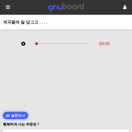
계곡물에 발 담그고 . . . .
설문조사
행복하게 사는 주문은 ?