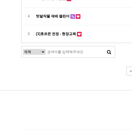
4
텃밭작물 재배 캘린더
3
[3]호르몬 전정 - 현장교육
맨끝