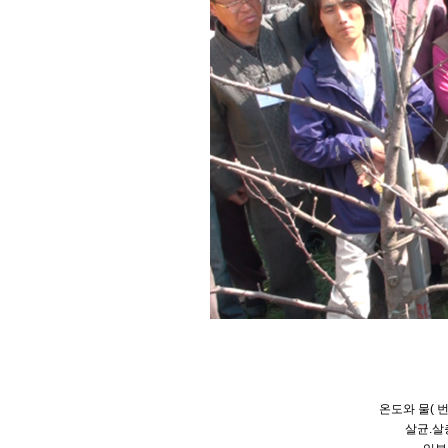
온도와
물( 
살균.살