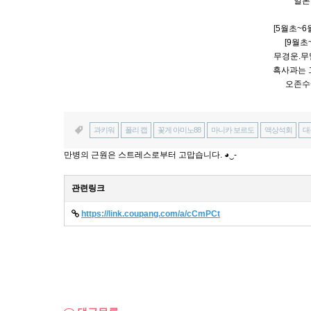
일본
[5월초~
[9월초
무경운.무
흑사과는 
오존수
과키워
폴리 캡
꽃게 아미노88
마니카 보르도
액상석회
대
만병의 근원은 스트레스로부터 고맙습니다. ◕‿-
관련링크
https://link.coupang.com/a/cCmPCt