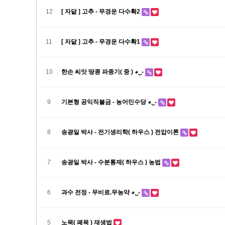
12
[ 자닮 ] 고추 - 무경운 다수확2
11
[ 자닮 ] 고추 - 무경운 다수확1
10
한손 씨앗 땅콩 파종기( 중 ) ◕‿-
9
기본형 공익직불금 - 농어민수당 ◕‿-
8
송광일 박사 - 전기생리학( 하우스 ) 전압이론
7
송광일 박사 - 수분통제( 하우스 ) 농법
6
과수 전정 - 무비료.무농약 ◕‿-
5
노목( 폐목 ) 재생법