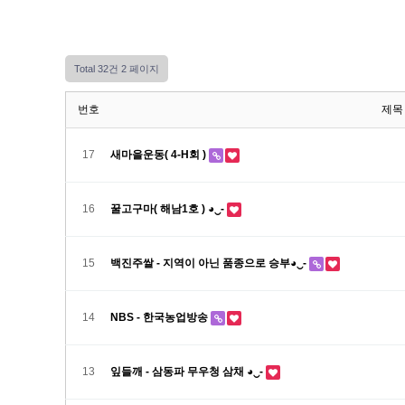
Total 32건
2 페이지
번호
제목
17
새마을운동( 4-H회 )
16
꿀고구마( 해남1호 ) ◕‿-
15
백진주쌀 - 지역이 아닌 품종으로 승부◕‿-
14
NBS - 한국농업방송
13
잎들깨 - 삼동파 무우청 삼채 ◕‿-