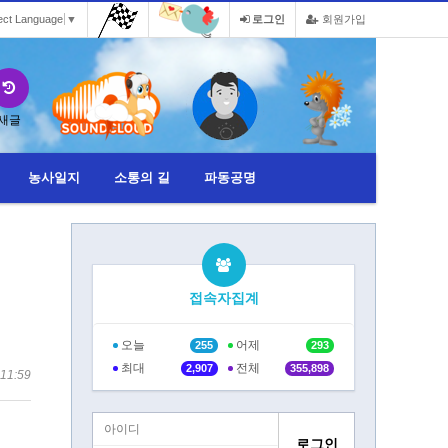
ect Language
▼
로그인
회원가입
새글
농사일지
소통의 길
파동공명
접속자집계
오늘
어제
255
293
최대
전체
2,907
355,898
11:59