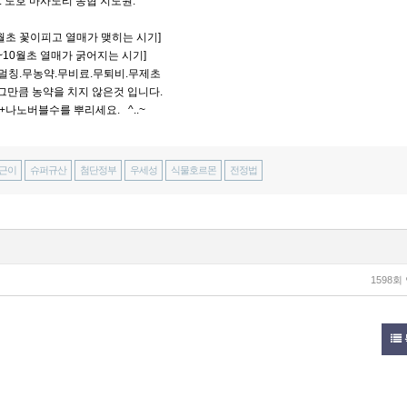
: 도호 마사노리 농협 지도원.
6월초 꽃이피고 열매가 맺히는 시기]
~10월초 열매가 굵어지는 시기]
멀칭.무농약.무비료.무퇴비.무제초
그만큼 농약을 치지 않은것 입니다.
+나노버블수를 뿌리세요. ^..~
근이
슈퍼규산
첨단정부
우세성
식물호르몬
전정법
1598회