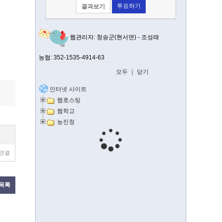
결과보기
웹관리자: 청송군(현서면) - 조성래
농협: 352-1535-4914-63
모두
｜
닫기
인터넷 사이트
웹호스팅
웹학교
농진청
 연결
목록