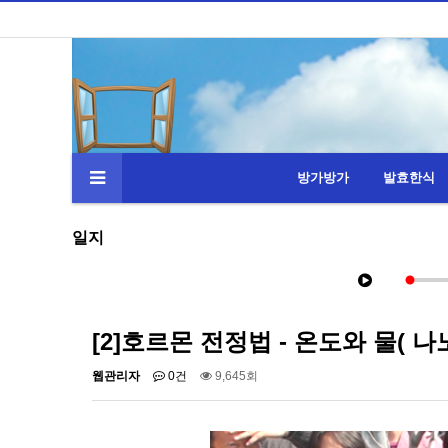
방가방가
발효한식
일지
[2]호르몬 전정법 - 온도와 물( 나
웹관리자
0건
9,645회