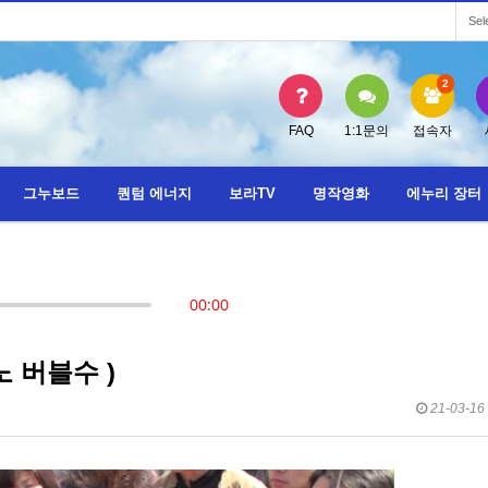
Sel
2
FAQ
1:1문의
접속자
그누보드
퀀텀 에너지
보라TV
명작영화
에누리 장터
노 버블수 )
21-03-16 