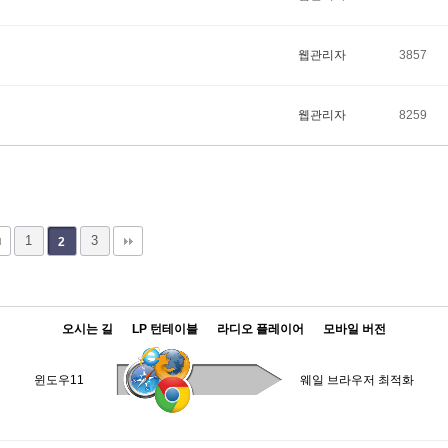
웹관리자
3857
웹관리자
8259
1
3
2
오시는 길
LP 턴테이블
라디오 플레이어
모바일 버전
윈도우11
웨일 브라우저 최적화