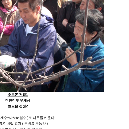
호르몬 전정1
첨단정부 우세성
호르몬 전정2
번개수+나노버블수 )로 나무를 키운다.
충.미네랄 효과 ( 무비료.무농약 )