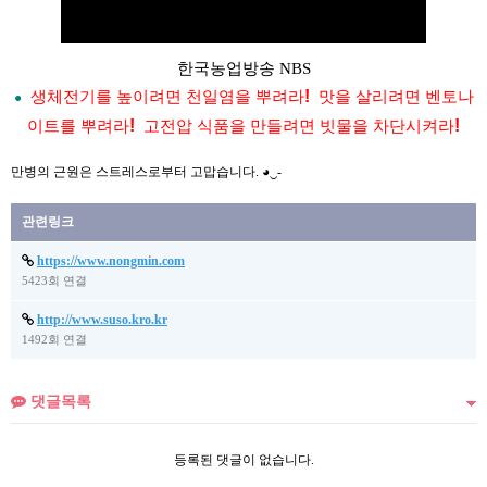
한국농업방송 NBS
생체전기를 높이려면 천일염을 뿌려라
!
맛을 살리려면 벤토나
●
이트를 뿌려라
!
고전압 식품을 만들려면
빗
물을
차단시켜라
!
만병의 근원은 스트레스로부터 고맙습니다. ◕‿-
관련링크
https://www.nongmin.com
5423회 연결
http://www.suso.kro.kr
1492회 연결
댓글목록
등록된 댓글이 없습니다.