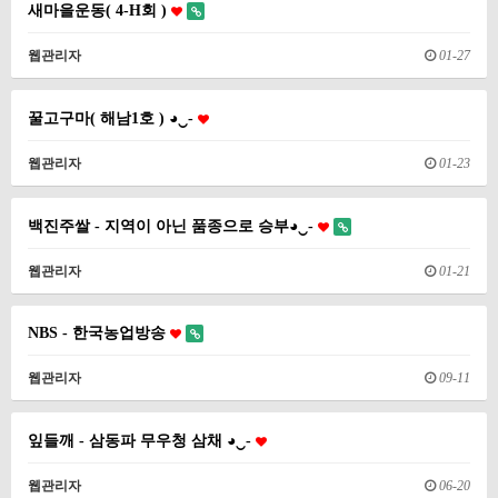
새마을운동( 4-H회 )
웹관리자
01-27
꿀고구마( 해남1호 ) ◕‿-
웹관리자
01-23
백진주쌀 - 지역이 아닌 품종으로 승부◕‿-
웹관리자
01-21
NBS - 한국농업방송
웹관리자
09-11
잎들깨 - 삼동파 무우청 삼채 ◕‿-
웹관리자
06-20