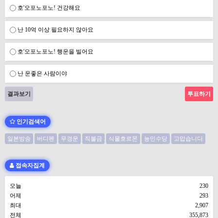
호'오포노포노! 건강해요
난 10억 이상 필요하지 않아요
호'오포노포노! 행운을 빌어요
난 운좋은 사람이야
결과보기
인기검색어
일본방송
버디펜
무경운
직불금
식물호르몬
농민수당
고맙습니다
접속자집계
오늘
230
어제
293
최대
2,907
전체
355,873