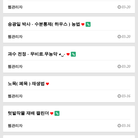
웹관리자
03-20
송광일 박사 - 수분통제( 하우스 ) 농법
웹관리자
03-20
과수 전정 - 무비료.무농약 ◕‿-
웹관리자
03-20
노목( 폐목 ) 재생법
웹관리자
03-16
텃밭작물 재배 캘린더
웹관리자
03-16