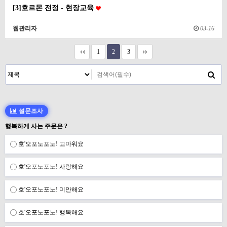
[3]호르몬 전정 - 현장교육
웹관리자
03-16
1
2
3
설문조사
행복하게 사는 주문은 ?
호'오포노포노! 고마워요
호'오포노포노! 사랑해요
호'오포노포노! 미안해요
호'오포노포노! 행복해요