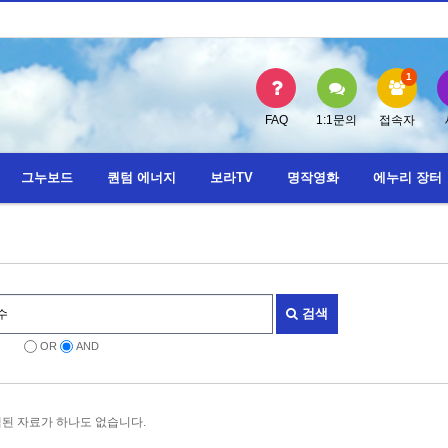
1
FAQ
1:1문의
접속자
그누보드
퀀텀 에너지
보라TV
명작영화
에누리 장터
검색
OR
AND
된 자료가 하나도 없습니다.