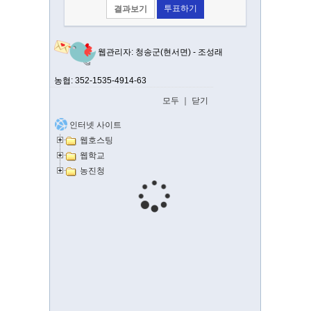
결과보기
웹관리자: 청송군(현서면) - 조성래
농협: 352-1535-4914-63
모두
｜
닫기
인터넷 사이트
웹호스팅
웹학교
농진청