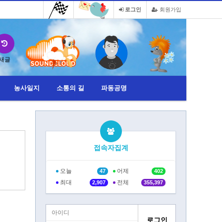
로그인
회원가입
새글
농사일지
소통의 길
파동공명
접속자집계
오늘
어제
47
402
최대
전체
2,907
355,397