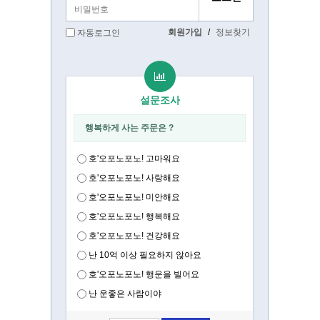
회원가입
/
정보찾기
자동로그인
설문조사
행복하게 사는 주문은 ?
호'오포노포노! 고마워요
호'오포노포노! 사랑해요
호'오포노포노! 미안해요
호'오포노포노! 행복해요
호'오포노포노! 건강해요
난 10억 이상 필요하지 않아요
호'오포노포노! 행운을 빌어요
난 운좋은 사람이야